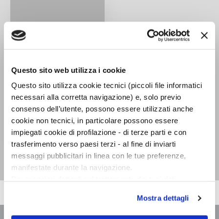
Questo sito web utilizza i cookie
Questo sito utilizza cookie tecnici (piccoli file informatici
necessari alla corretta navigazione) e, solo previo
consenso dell’utente, possono essere utilizzati anche
cookie non tecnici, in particolare possono essere
impiegati cookie di profilazione - di terze parti e con
Lulù
trasferimento verso paesi terzi - al fine di inviarti
Frank Wedekind
messaggi pubblicitari in linea con le tue preferenze,
manifestate durante la navigazione.
Per maggiori dettagli sul trattamento dei tuoi dati
personali durante la navigazione, e per modificare le tue
Mostra dettagli
scelte privacy sui cookie, ti invitiamo a prendere visione
dell’
informativa cookie
.