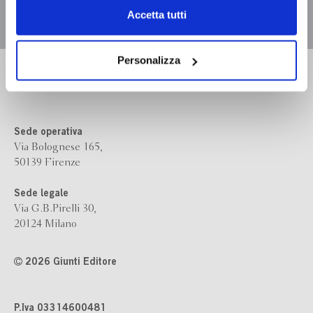
Chiudendo il banner tramite la “X” prosegui la
Accetta tutti
navigazione senza alcuna profilazione e con installazione
dei soli cookie tecnici. Selezionando “Accetta tutti” presti
il tuo consenso alla profilazione che potrai revocare in
Personalizza
Bompiani è un marchio
ogni momento
Revoca
Giunti Editore
Sede operativa
Via Bolognese 165,
50139 Firenze
Sede legale
Via G.B.Pirelli 30,
20124 Milano
2026 Giunti Editore
P.Iva 03314600481