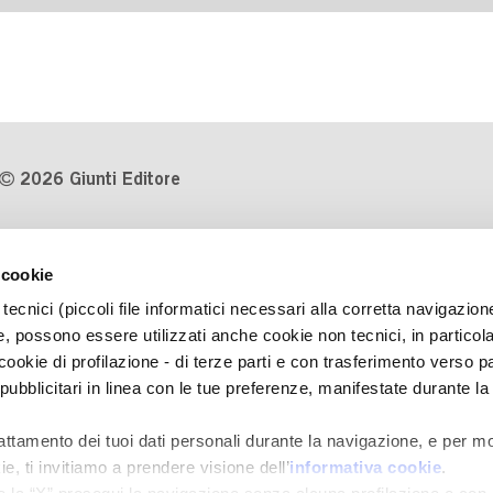
2026 Giunti Editore
P.Iva 03314600481
 cookie
Codice fiscale 8009810484
tecnici (piccoli file informatici necessari alla corretta navigazion
Numero d'iscrizione al Registro
, possono essere utilizzati anche cookie non tecnici, in particol
Imprese di Milano REA 1327444
okie di profilazione - di terze parti e con trasferimento verso pa
 pubblicitari in linea con le tue preferenze, manifestate durante la
Informativa sulla privacy
Cookie Policy
rattamento dei tuoi dati personali durante la navigazione, e per mo
Contatti
e, ti invitiamo a prendere visione dell’
informativa cookie
.
Regolamenti e concorsi