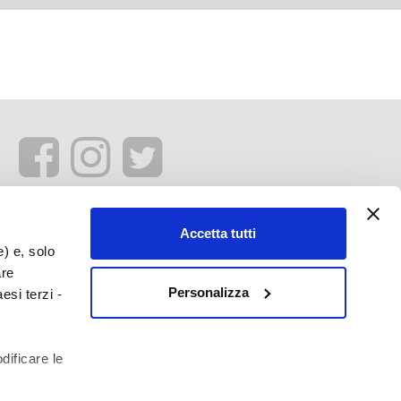
Accetta tutti
e) e, solo
are
Personalizza
esi terzi -
dificare le