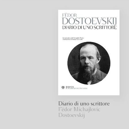
Diario di uno scrittore
Fëdor Michajlovic
Dostoevskij