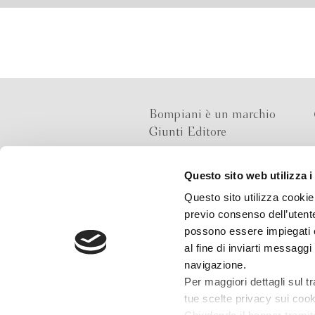
Bompiani è un marchio
Giunti Editore
Questo sito web utilizza i
Sede operativa
Questo sito utilizza cookie 
Via Bolognese 165,
previo consenso dell’utente
50139 Firenze
possono essere impiegati co
al fine di inviarti messaggi
Sede legale
navigazione.
Via G.B.Pirelli 30,
Per maggiori dettagli sul t
20124 Milano
tue scelte privacy sui cooki