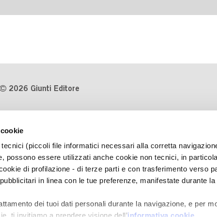
2026 Giunti Editore
P.Iva 03314600481
 cookie
Codice fiscale 8009810484
tecnici (piccoli file informatici necessari alla corretta navigazion
Numero d'iscrizione al Registro
, possono essere utilizzati anche cookie non tecnici, in particol
Imprese di Milano REA 1327444
okie di profilazione - di terze parti e con trasferimento verso pa
 pubblicitari in linea con le tue preferenze, manifestate durante la
Informativa sulla privacy
Cookie Policy
rattamento dei tuoi dati personali durante la navigazione, e per mo
Contatti
e, ti invitiamo a prendere visione dell’
informativa cookie
.