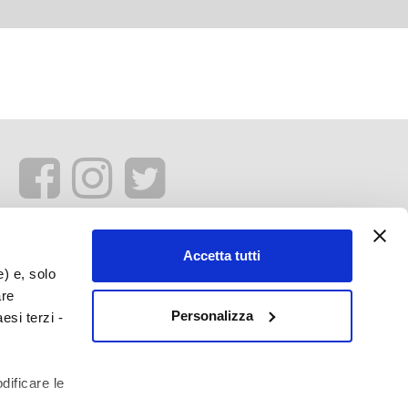
Accetta tutti
e) e, solo
are
Personalizza
esi terzi -
dificare le