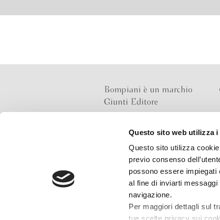
Bompiani è un marchio
Giunti Editore
Questo sito web utilizza i
Sede operativa
Questo sito utilizza cookie 
Via Bolognese 165,
previo consenso dell’utente
50139 Firenze
possono essere impiegati co
al fine di inviarti messaggi
Sede legale
navigazione.
Via G.B.Pirelli 30,
Per maggiori dettagli sul t
20124 Milano
tue scelte privacy sui cooki