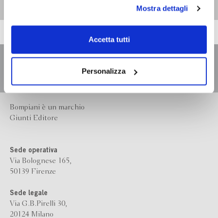
personali durante la navigazione, e per modificare le tue
Mostra dettagli
scelte privacy sui cookie, ti invitiamo a prendere visione
dell’
informativa cookie
.
Chiudendo il banner tramite la “X” prosegui la
Accetta tutti
navigazione senza alcuna profilazione e con installazione
dei soli cookie tecnici. Selezionando “Accetta tutti” presti
il tuo consenso alla profilazione che potrai revocare in
Personalizza
ogni momento
Revoca
Bompiani è un marchio
Giunti Editore
Sede operativa
Via Bolognese 165,
50139 Firenze
Sede legale
Via G.B.Pirelli 30,
20124 Milano