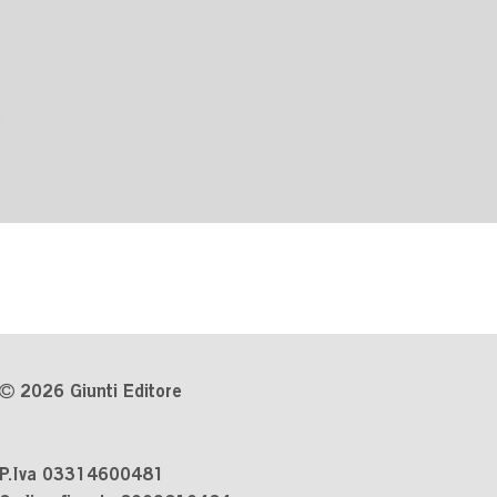
2026 Giunti Editore
P.Iva 03314600481