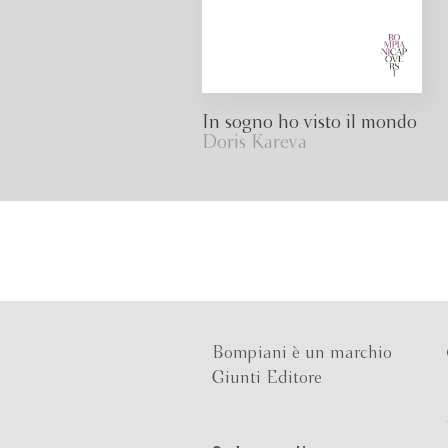
In sogno ho visto il mondo
Doris Kareva
Bompiani è un marchio
Giunti Editore