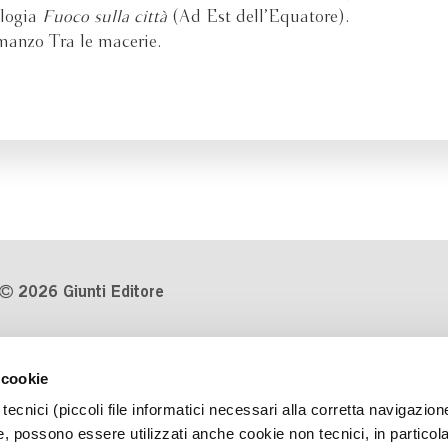
ologia
Fuoco sulla città
(Ad Est dell’Equatore).
omanzo Tra le macerie.
2026 Giunti Editore
P.Iva 03314600481
 cookie
Codice fiscale 8009810484
tecnici (piccoli file informatici necessari alla corretta navigazion
Numero d'iscrizione al Registro
, possono essere utilizzati anche cookie non tecnici, in particol
Imprese di Milano REA 1327444