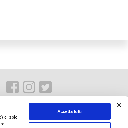
Accetta tutti
e) e, solo
are