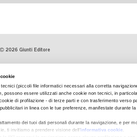
2026 Giunti Editore
P.Iva 03314600481
 cookie
Codice fiscale 8009810484
tecnici (piccoli file informatici necessari alla corretta navigazion
Numero d'iscrizione al Registro
, possono essere utilizzati anche cookie non tecnici, in particol
Imprese di Milano REA 1327444
okie di profilazione - di terze parti e con trasferimento verso pa
 pubblicitari in linea con le tue preferenze, manifestate durante la
Informativa sulla privacy
Cookie Policy
rattamento dei tuoi dati personali durante la navigazione, e per mo
Contatti
e, ti invitiamo a prendere visione dell’
informativa cookie
.
Regolamenti e concorsi