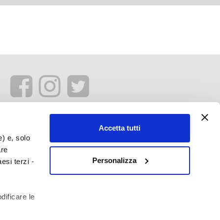
Accetta tutti
e) e, solo
are
Personalizza
esi terzi -
dificare le