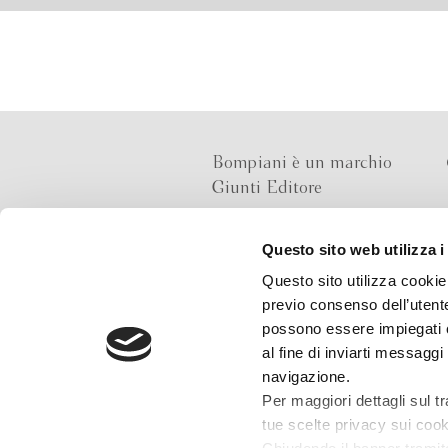
Bompiani è un marchio
Giunti Editore
Questo sito web utilizza i
Sede operativa
Questo sito utilizza cookie 
Via Bolognese 165,
previo consenso dell’utente
50139 Firenze
possono essere impiegati co
al fine di inviarti messaggi
Sede legale
navigazione.
Via G.B.Pirelli 30,
Per maggiori dettagli sul t
20124 Milano
tue scelte privacy sui cooki