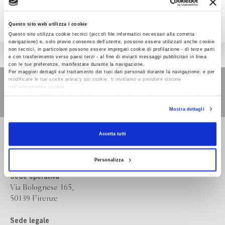
Questo sito web utilizza i cookie
Questo sito utilizza cookie tecnici (piccoli file informatici necessari alla corretta
navigazione) e, solo previo consenso dell’utente, possono essere utilizzati anche cookie
non tecnici, in particolare possono essere impiegati cookie di profilazione - di terze parti
e con trasferimento verso paesi terzi - al fine di inviarti messaggi pubblicitari in linea
con le tue preferenze, manifestate durante la navigazione.
Per maggiori dettagli sul trattamento dei tuoi dati personali durante la navigazione, e per
modificare le tue scelte privacy sui cookie, ti invitiamo a prendere visione
dell’
informativa cookie
.
Chiudendo il banner tramite la “X” prosegui la navigazione senza alcuna profilazione e
con installazione dei soli cookie tecnici. Selezionando “Accetta tutti” presti il tuo
Mostra dettagli
consenso alla profilazione che potrai revocare in ogni momento
Revoca
Bompiani è un marchio
Accetta tutti
Giunti Editore
Personalizza
Sede operativa
Via Bolognese 165,
50139 Firenze
Sede legale