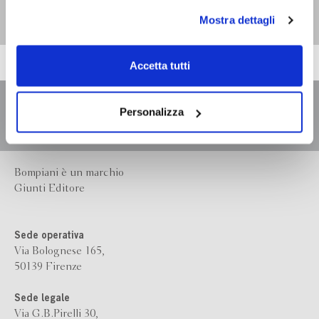
Claude Lanzmann
personali durante la navigazione, e per modificare le tue
Mostra dettagli
scelte privacy sui cookie, ti invitiamo a prendere visione
dell’
informativa cookie
.
Chiudendo il banner tramite la “X” prosegui la
Accetta tutti
navigazione senza alcuna profilazione e con installazione
dei soli cookie tecnici. Selezionando “Accetta tutti” presti
il tuo consenso alla profilazione che potrai revocare in
Personalizza
ogni momento
Revoca
Bompiani è un marchio
Giunti Editore
Sede operativa
Via Bolognese 165,
50139 Firenze
Sede legale
Via G.B.Pirelli 30,