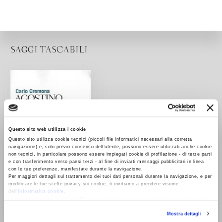
SAGGI TASCABILI
Questo sito web utilizza i cookie
Questo sito utilizza cookie tecnici (piccoli file informatici necessari alla corretta
navigazione) e, solo previo consenso dell’utente, possono essere utilizzati anche cookie
non tecnici, in particolare possono essere impiegati cookie di profilazione - di terze parti
e con trasferimento verso paesi terzi - al fine di inviarti messaggi pubblicitari in linea
con le tue preferenze, manifestate durante la navigazione.
Per maggiori dettagli sul trattamento dei tuoi dati personali durante la navigazione, e per
modificare le tue scelte privacy sui cookie, ti invitiamo a prendere visione
dell’
informativa cookie
.
Chiudendo il banner tramite la “X” prosegui la navigazione senza alcuna profilazione e
con installazione dei soli cookie tecnici. Selezionando “Accetta tutti” presti il tuo
Agostino d'Ippona
Mostra dettagli
consenso alla profilazione che potrai revocare in ogni momento
Revoca