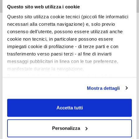
Questo sito web utilizza i cookie
Questo sito utilizza cookie tecnici (piccoli file informatici
necessari alla corretta navigazione) e, solo previo
consenso dell’utente, possono essere utilizzati anche
NARRATORI ITALIANI
cookie non tecnici, in particolare possono essere
impiegati cookie di profilazione - di terze parti e con
trasferimento verso paesi terzi - al fine di inviarti
messaggi pubblicitari in linea con le tue preferenze,
manifestate durante la navigazione.
Per maggiori dettagli sul trattamento dei tuoi dati
personali durante la navigazione, e per modificare le tue
Mostra dettagli
scelte privacy sui cookie, ti invitiamo a prendere visione
dell’
informativa cookie
.
Chiudendo il banner tramite la “X” prosegui la
Accetta tutti
navigazione senza alcuna profilazione e con installazione
dei soli cookie tecnici. Selezionando “Accetta tutti” presti
il tuo consenso alla profilazione che potrai revocare in
Personalizza
L'eccellente
ogni momento
Revoca
avventura di Marta e