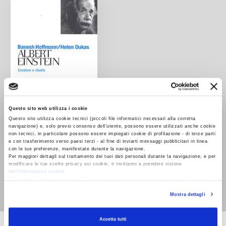
Questo sito web utilizza i cookie
Questo sito utilizza cookie tecnici (piccoli file informatici necessari alla corretta
navigazione) e, solo previo consenso dell’utente, possono essere utilizzati anche cookie
non tecnici, in particolare possono essere impiegati cookie di profilazione - di terze parti
e con trasferimento verso paesi terzi - al fine di inviarti messaggi pubblicitari in linea
Albert Einstein.
con le tue preferenze, manifestate durante la navigazione.
Creatore e ribelle
Per maggiori dettagli sul trattamento dei tuoi dati personali durante la navigazione, e per
modificare le tue scelte privacy sui cookie, ti invitiamo a prendere visione
Banesh Hoffmann,
dell’
informativa cookie
.
Chiudendo il banner tramite la “X” prosegui la navigazione senza alcuna profilazione e
Helen Dukas
con installazione dei soli cookie tecnici. Selezionando “Accetta tutti” presti il tuo
Mostra dettagli
consenso alla profilazione che potrai revocare in ogni momento
Revoca
Accetta tutti