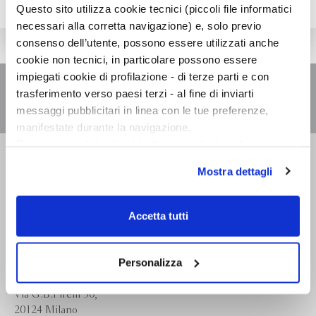
Questo sito utilizza cookie tecnici (piccoli file informatici
necessari alla corretta navigazione) e, solo previo
consenso dell’utente, possono essere utilizzati anche
cookie non tecnici, in particolare possono essere
impiegati cookie di profilazione - di terze parti e con
trasferimento verso paesi terzi - al fine di inviarti
messaggi pubblicitari in linea con le tue preferenze,
manifestate durante la navigazione.
Per maggiori dettagli sul trattamento dei tuoi dati
Bompiani è un marchio
personali durante la navigazione, e per modificare le tue
Mostra dettagli
Giunti Editore
scelte privacy sui cookie, ti invitiamo a prendere visione
dell’
informativa cookie
.
Chiudendo il banner tramite la “X” prosegui la
Accetta tutti
Sede operativa
navigazione senza alcuna profilazione e con installazione
Via Bolognese 165,
dei soli cookie tecnici. Selezionando “Accetta tutti” presti
50139 Firenze
il tuo consenso alla profilazione che potrai revocare in
Personalizza
ogni momento
Revoca
Sede legale
Via G.B.Pirelli 30,
20124 Milano