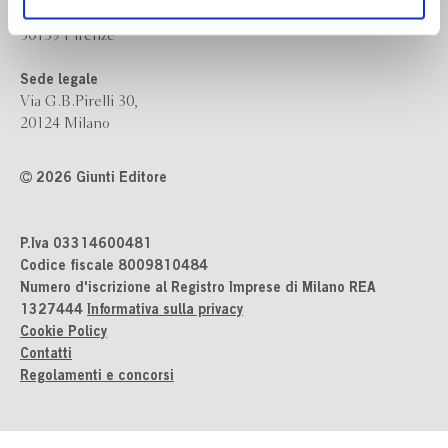
ogni momento
Revoca
Via Bolognese 165,
50139 Firenze
Sede legale
Via G.B.Pirelli 30,
20124 Milano
2026 Giunti Editore
P.Iva 03314600481
Codice fiscale 8009810484
Numero d'iscrizione al Registro Imprese di Milano REA
1327444
Informativa sulla privacy
Cookie Policy
Contatti
Regolamenti e concorsi