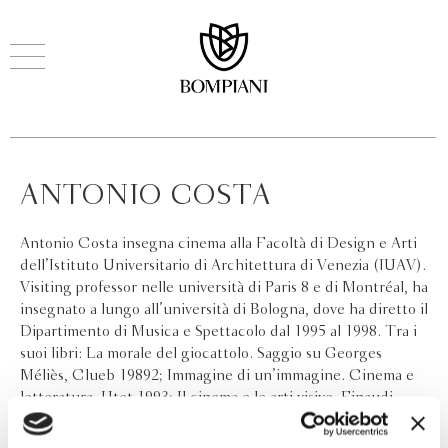
ANTONIO COSTA
Antonio Costa insegna cinema alla Facoltà di Design e Arti
dell’Istituto Universitario di Architettura di Venezia (IUAV).
Visiting professor nelle università di Paris 8 e di Montréal, ha
insegnato a lungo all’università di Bologna, dove ha diretto il
Dipartimento di Musica e Spettacolo dal 1995 al 1998. Tra i
suoi libri: La morale del giocattolo. Saggio su Georges
Méliès, Clueb 19892; Immagine di un’immagine. Cinema e
letteratura, Utet 1993; Il cinema e le arti visive, Einaudi
2002; I leoni di Schneider. Percorsi intertestuali nel cinema
ritrovato, Bulzoni 2002; Ingmar Bergman, Marsilio 2009; La