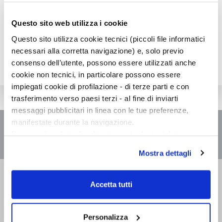
dolce vita, Lindau 2010.
Questo sito web utilizza i cookie
Questo sito utilizza cookie tecnici (piccoli file informatici
necessari alla corretta navigazione) e, solo previo
consenso dell’utente, possono essere utilizzati anche
cookie non tecnici, in particolare possono essere
impiegati cookie di profilazione - di terze parti e con
trasferimento verso paesi terzi - al fine di inviarti
messaggi pubblicitari in linea con le tue preferenze,
manifestate durante la navigazione.
Per maggiori dettagli sul trattamento dei tuoi dati
personali durante la navigazione, e per modificare le tue
Mostra dettagli
scelte privacy sui cookie, ti invitiamo a prendere visione
dell’
informativa cookie
.
Bompiani è un marchio
Chiudendo il banner tramite la “X” prosegui la
Accetta tutti
Giunti Editore
navigazione senza alcuna profilazione e con installazione
dei soli cookie tecnici. Selezionando “Accetta tutti” presti
il tuo consenso alla profilazione che potrai revocare in
Personalizza
Sede operativa