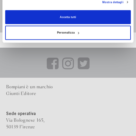
Ande Lande
Miss Dicembre e il
Mostra dettagli
consenso alla profilazione che potrai revocare in ogni momento
Revoca
Clan di Luna
Antonia Murgo
Antonia Murgo
Accetta tutti
Personalizza
Bompiani è un marchio
Giunti Editore
Sede operativa
Via Bolognese 165,
50139 Firenze