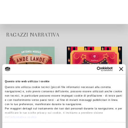
RAGAZZI NARRATIVA
Questo sito web utilizza i cookie
Questo sito utilizza cookie tecnici (piccoli file informatici necessari alla corretta
navigazione) e, solo previo consenso dell’utente, possono essere utilizzati anche cookie
non tecnici, in particolare possono essere impiegati cookie di profilazione - di terze parti
e con trasferimento verso paesi terzi - al fine di inviarti messaggi pubblicitari in linea
con le tue preferenze, manifestate durante la navigazione.
Per maggiori dettagli sul trattamento dei tuoi dati personali durante la navigazione, e per
modificare le tue scelte privacy sui cookie, ti invitiamo a prendere visione
dell’
informativa cookie
.
Chiudendo il banner tramite la “X” prosegui la navigazione senza alcuna profilazione e
con installazione dei soli cookie tecnici. Selezionando “Accetta tutti” presti il tuo