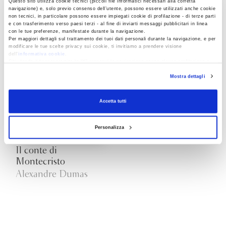
Questo sito utilizza cookie tecnici (piccoli file informatici necessari alla corretta
navigazione) e, solo previo consenso dell’utente, possono essere utilizzati anche cookie
non tecnici, in particolare possono essere impiegati cookie di profilazione - di terze parti
e con trasferimento verso paesi terzi - al fine di inviarti messaggi pubblicitari in linea
con le tue preferenze, manifestate durante la navigazione.
Per maggiori dettagli sul trattamento dei tuoi dati personali durante la navigazione, e per
modificare le tue scelte privacy sui cookie, ti invitiamo a prendere visione
dell’
informativa cookie
.
Chiudendo il banner tramite la “X” prosegui la navigazione senza alcuna profilazione e
con installazione dei soli cookie tecnici. Selezionando “Accetta tutti” presti il tuo
Mostra dettagli
consenso alla profilazione che potrai revocare in ogni momento
Revoca
Accetta tutti
Personalizza
Il conte di
Montecristo
Alexandre Dumas