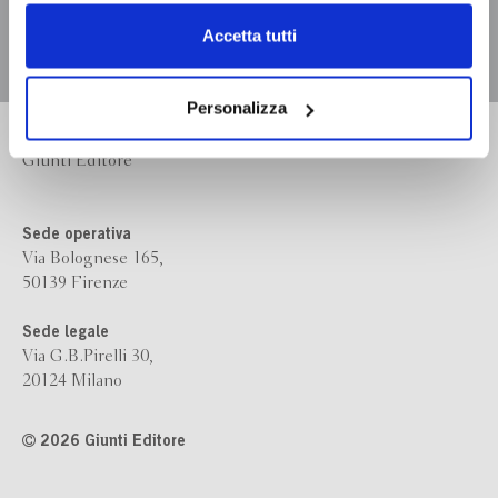
dell’
informativa cookie
.
Chiudendo il banner tramite la “X” prosegui la
Accetta tutti
navigazione senza alcuna profilazione e con installazione
dei soli cookie tecnici. Selezionando “Accetta tutti” presti
il tuo consenso alla profilazione che potrai revocare in
Personalizza
ogni momento
Revoca
Bompiani è un marchio
Giunti Editore
Sede operativa
Via Bolognese 165,
50139 Firenze
Sede legale
Via G.B.Pirelli 30,
20124 Milano
2026 Giunti Editore