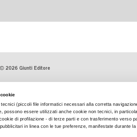
2026 Giunti Editore
P.Iva 03314600481
 cookie
Codice fiscale 8009810484
tecnici (piccoli file informatici necessari alla corretta navigazion
Numero d'iscrizione al Registro
, possono essere utilizzati anche cookie non tecnici, in particol
Imprese di Milano REA 1327444
okie di profilazione - di terze parti e con trasferimento verso pa
 pubblicitari in linea con le tue preferenze, manifestate durante la
Informativa sulla privacy