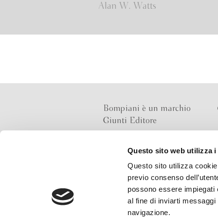
Alan W. Watts
Bompiani è un marchio
Giunti Editore
Questo sito web utilizza i
Sede operativa
Questo sito utilizza cookie 
Via Bolognese 165,
previo consenso dell’utente
50139 Firenze
possono essere impiegati co
al fine di inviarti messaggi
Sede legale
navigazione.