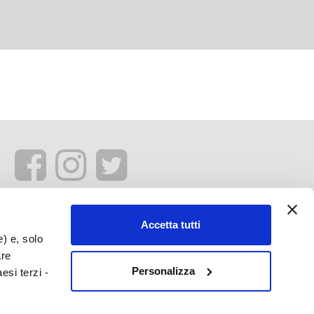
Accetta tutti
e) e, solo
are
Personalizza
esi terzi -