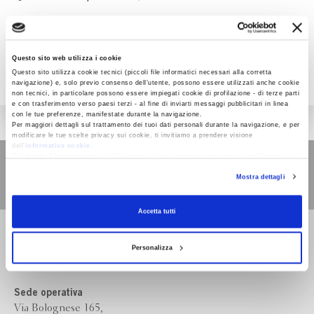
Questo sito web utilizza i cookie
Questo sito utilizza cookie tecnici (piccoli file informatici necessari alla corretta
navigazione) e, solo previo consenso dell’utente, possono essere utilizzati anche cookie
non tecnici, in particolare possono essere impiegati cookie di profilazione - di terze parti
e con trasferimento verso paesi terzi - al fine di inviarti messaggi pubblicitari in linea
con le tue preferenze, manifestate durante la navigazione.
Per maggiori dettagli sul trattamento dei tuoi dati personali durante la navigazione, e per
modificare le tue scelte privacy sui cookie, ti invitiamo a prendere visione
dell’
informativa cookie
.
Chiudendo il banner tramite la “X” prosegui la navigazione senza alcuna profilazione e
con installazione dei soli cookie tecnici. Selezionando “Accetta tutti” presti il tuo
Mostra dettagli
consenso alla profilazione che potrai revocare in ogni momento
Revoca
Accetta tutti
Bompiani è un marchio
Giunti Editore
Personalizza
Sede operativa
Via Bolognese 165,