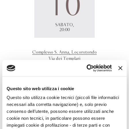
10
SABATO,
20:00
Complesso S. Anna, Locorotondo
Via dei Templari
70010 - Locorotondo (BA)
Yari Selvetella
presenta
Le regole degli amanti
presso
Complesso S. Anna, Locorotondo (BA) in occasione della
Questo sito web utilizza i cookie
rassegna Libri nei vicoli del borgo.
Questo sito utilizza cookie tecnici (piccoli file informatici
necessari alla corretta navigazione) e, solo previo
consenso dell’utente, possono essere utilizzati anche
cookie non tecnici, in particolare possono essere
impiegati cookie di profilazione - di terze parti e con