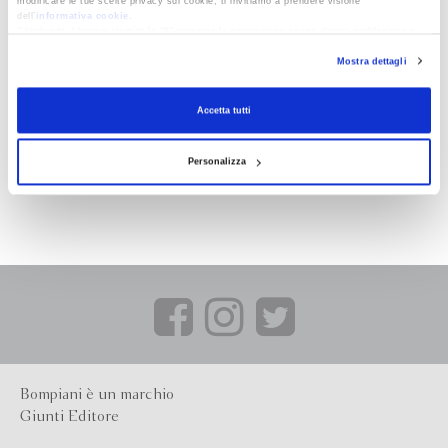
modificare le tue scelte privacy sui cookie, ti invitiamo a prendere visione
dell’
informativa cookie
.
Chiudendo il banner tramite la “X” prosegui la navigazione senza alcuna profilazione e
con installazione dei soli cookie tecnici. Selezionando “Accetta tutti” presti il tuo
Mostra dettagli
consenso alla profilazione che potrai revocare in ogni momento
Revoca
Accetta tutti
Personalizza
Bompiani è un marchio
Giunti Editore