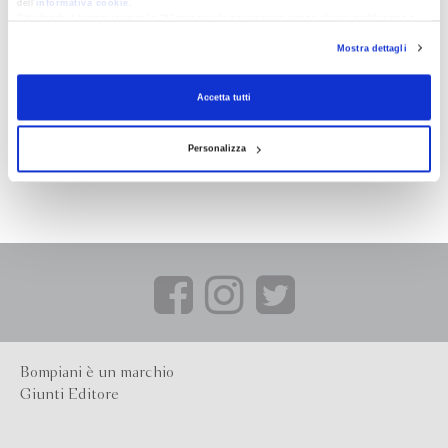
dell’
informativa cookie
.
Chiudendo il banner tramite la “X” prosegui la navigazione senza alcuna profilazione e
con installazione dei soli cookie tecnici. Selezionando “Accetta tutti” presti il tuo
Mostra dettagli
consenso alla profilazione che potrai revocare in ogni momento
Revoca
Accetta tutti
Personalizza
Bompiani è un marchio
Giunti Editore