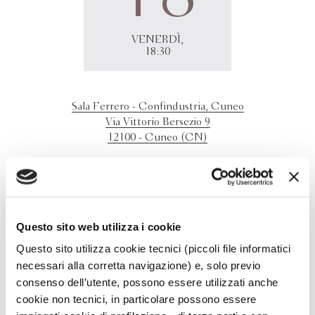
VENERDÌ,
18:30
Sala Ferrero - Confindustria, Cuneo
Via Vittorio Bersezio 9
12100 - Cuneo (CN)
Vittorio Emanuele Parsi presenta "Il posto della guerra e il
costo della libertà" presso la sede di Confindustria di
Cuneo in occasione del festival Scrittorincittà.
In dialogo con Bruno Giraudo.
Questo sito web utilizza i cookie
Questo sito utilizza cookie tecnici (piccoli file informatici
necessari alla corretta navigazione) e, solo previo
consenso dell’utente, possono essere utilizzati anche
cookie non tecnici, in particolare possono essere