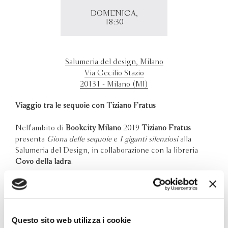
DOMENICA,
18:30
Salumeria del design, Milano
Via Cecilio Stazio
20131 - Milano (MI)
Viaggio tra le sequoie con Tiziano Fratus
Nell'ambito di
Bookcity Milano
2019
Tiziano Fratus
presenta
Giona delle sequoie
e
I giganti silenziosi
alla
Salumeria del Design, in collaborazione con la libreria
Covo della ladra
.
Poeta e scrittore, Tiziano Fratus incontra il pubblico per
una serata dedicata alla natura, al nostro pianeta e
all'anima degli alberi che ci circondano. In collaborazione
con la Salumeria del Design e lo studio CORE-lab Milano
Questo sito web utilizza i cookie