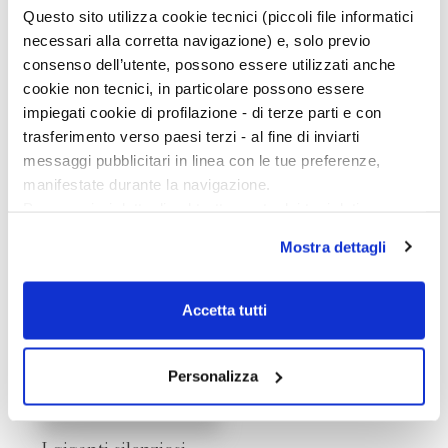
seguiremo le tracce delle sequoie e dei giganti silenziosi
Questo sito utilizza cookie tecnici (piccoli file informatici
che popolano la Terra. La serata è corredata da un
necessari alla corretta navigazione) e, solo previo
reading ad opera del gruppo Le voci degli altri.
consenso dell’utente, possono essere utilizzati anche
cookie non tecnici, in particolare possono essere
impiegati cookie di profilazione - di terze parti e con
DI TIZIANO FRATUS NEL CATALOGO
trasferimento verso paesi terzi - al fine di inviarti
BOMPIANI
messaggi pubblicitari in linea con le tue preferenze,
manifestate durante la navigazione.
Per maggiori dettagli sul trattamento dei tuoi dati
personali durante la navigazione, e per modificare le tue
Mostra dettagli
scelte privacy sui cookie, ti invitiamo a prendere visione
dell’
informativa cookie
.
Chiudendo il banner tramite la “X” prosegui la
Accetta tutti
navigazione senza alcuna profilazione e con installazione
dei soli cookie tecnici. Selezionando “Accetta tutti” presti
il tuo consenso alla profilazione che potrai revocare in
Personalizza
ogni momento
Revoca