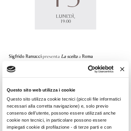
LUNEDÌ,
19:00
Sigfrido Ranucci
presenta
La scelta
a
Roma
Rassegna
Libri e Note
13 gennaio, ore 19.00
Eataly Ostiense (Piazzale XII Ottobre 1492)
Roma,
Questo sito web utilizza i cookie
Ingresso libero
Questo sito utilizza cookie tecnici (piccoli file informatici
necessari alla corretta navigazione) e, solo previo
consenso dell’utente, possono essere utilizzati anche
cookie non tecnici, in particolare possono essere
impiegati cookie di profilazione - di terze parti e con