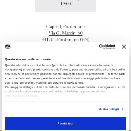
19:00
Capitol, Pordenone
Via G. Mazzini 60
33170 - Pordenone (PN)
Incontro con
Antonio Scurati
.
Presenta
Luca
Mastrantonio
Questo sito web utilizza i cookie
Questo sito utilizza cookie tecnici (piccoli file informatici necessari alla corretta
Proseguendo il suo straordinario lavoro di ricostruzione
navigazione) e, solo previo consenso dell’utente, possono essere utilizzati anche cookie
storica e civile, Antonio Scurati ci narra con martellante
non tecnici, in particolare possono essere impiegati cookie di profilazione - di terze parti
e con trasferimento verso paesi terzi - al fine di inviarti messaggi pubblicitari in linea
lucidità gli anni in cui regime fascista si consolida e pone
con le tue preferenze, manifestate durante la navigazione.
le basi per la propria corruzione; ma al tempo stesso mette
Per maggiori dettagli sul trattamento dei tuoi dati personali durante la navigazione, e per
modificare le tue scelte privacy sui cookie, ti invitiamo a prendere visione
in scena con plastica intensità uomini e donne che in
dell’
informativa cookie
.
quell’Italia hanno riposto ogni loro speranza, e con le loro
Chiudendo il banner tramite la “X” prosegui la navigazione senza alcuna profilazione e
con installazione dei soli cookie tecnici. Selezionando “Accetta tutti” presti il tuo
ambizioni e le gesta hanno fatto la Storia da cui veniamo.
Mostra dettagli
consenso alla profilazione che potrai revocare in ogni momento
Revoca
Accetta tutti