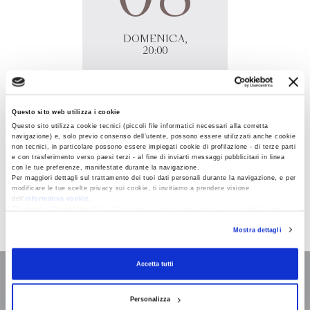
DOMENICA,
20:00
Teatro Alessandro Bonci, Cesena
Questo sito web utilizza i cookie
Piazza Mario Guidazzi 8
Questo sito utilizza cookie tecnici (piccoli file informatici necessari alla corretta
47521 - Cesena (FC)
navigazione) e, solo previo consenso dell’utente, possono essere utilizzati anche cookie
non tecnici, in particolare possono essere impiegati cookie di profilazione - di terze parti
e con trasferimento verso paesi terzi - al fine di inviarti messaggi pubblicitari in linea
Roberto Saviano presenta "Solo è il coraggio. Giovanni
con le tue preferenze, manifestate durante la navigazione.
Per maggiori dettagli sul trattamento dei tuoi dati personali durante la navigazione, e per
Falcone, il romanzo" al teatro Bonci di Cesena,
modificare le tue scelte privacy sui cookie, ti invitiamo a prendere visione
nell'ambito del festival "La bellezza delle parole".
dell’
informativa cookie
.
Chiudendo il banner tramite la “X” prosegui la navigazione senza alcuna profilazione e
con installazione dei soli cookie tecnici. Selezionando “Accetta tutti” presti il tuo
Mostra dettagli
consenso alla profilazione che potrai revocare in ogni momento
Revoca
Accetta tutti
Personalizza