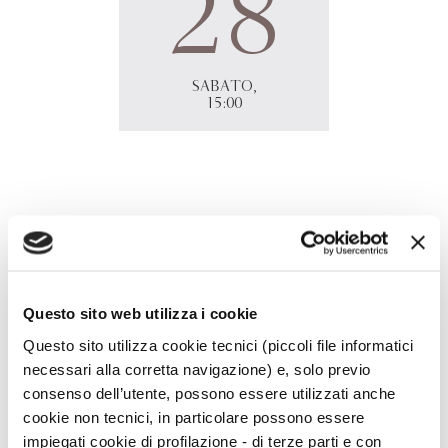
28
SABATO,
15:00
Roberto Carnero
terrà un workshop online dal titolo
Il
bel viaggio. Insegnare letteratura alla generazione Z
in
occasione del Pazza Idea Festival di Cagliari.
Iscrizione obbligatoria workshop.pazzaidea@gmail.com
Questo sito web utilizza i cookie
Questo sito utilizza cookie tecnici (piccoli file informatici
necessari alla corretta navigazione) e, solo previo
consenso dell’utente, possono essere utilizzati anche
cookie non tecnici, in particolare possono essere
impiegati cookie di profilazione - di terze parti e con