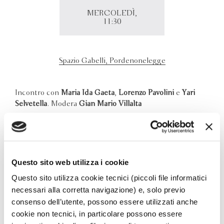
MERCOLEDÌ,
11:30
Spazio Gabelli, Pordenonelegge
Incontro con
Maria Ida Gaeta
,
Lorenzo Pavolini
e
Yari
Selvetella
. Modera
Gian Mario Villalta
Maria Ida Gaeta e Lorenzo Pavolini dialogano
sui
Racconti
di
Alberto Moravia
, che vengono ripubblicati
in edizione speciale a trent’anni dalla scomparsa del
grande scrittore. Con loro c’è Yari Selvetella, un autore
Questo sito web utilizza i cookie
che ha calibrato il proprio sguardo sulle diverse realtà
della Roma attuale.
Questo sito utilizza cookie tecnici (piccoli file informatici
necessari alla corretta navigazione) e, solo previo
consenso dell’utente, possono essere utilizzati anche
cookie non tecnici, in particolare possono essere