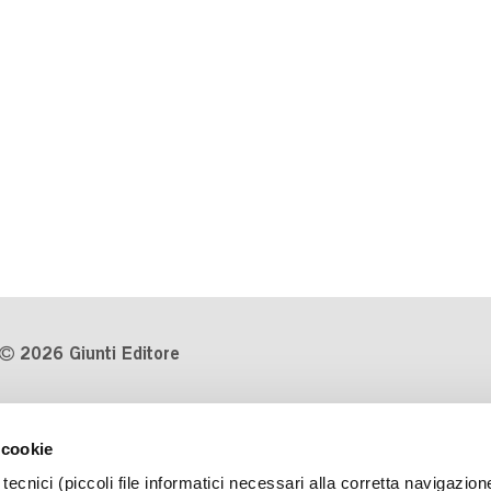
2026 Giunti Editore
P.Iva 03314600481
 cookie
Codice fiscale 8009810484
tecnici (piccoli file informatici necessari alla corretta navigazion