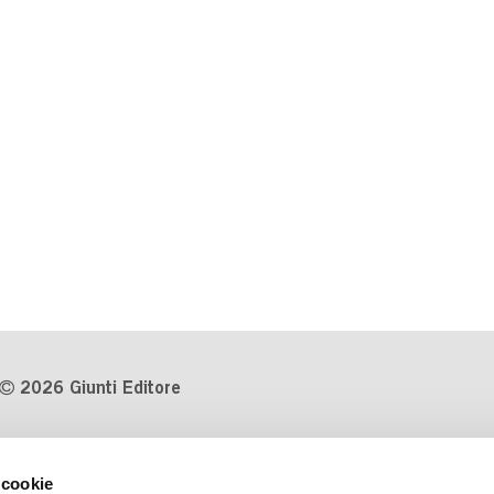
2026 Giunti Editore
P.Iva 03314600481
 cookie