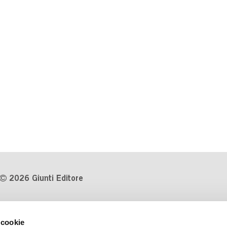
2026 Giunti Editore
P.Iva 03314600481
 cookie