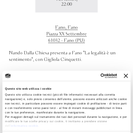
22:00
Fano, Fano
Piazza XX Settembre
61032 - Fano (PU)
Nando Dalla Chiesa presenta a Fano "La legalità è un
sentimento", con Gigliola Cinquetti.
Questo sito web utilizza i cookie
Questo sito utilizza cookie tecnici (piccoli file informatici necessari alla corretta
navigazione) e, solo previo consenso dell’utente, possono essere utilizzati anche cookie
non tecnici, in particolare possono essere impiegati cookie di profilazione - di terze parti
e con trasferimento verso paesi terzi - al fine di inviarti messaggi pubblicitari in linea
con le tue preferenze, manifestate durante la navigazione.
Per maggiori dettagli sul trattamento dei tuoi dati personali durante la navigazione, e per
modificare le tue scelte privacy sui cookie, ti invitiamo a prendere visione
dell’
informativa cookie
.
Chiudendo il banner tramite la “X” prosegui la navigazione senza alcuna profilazione e