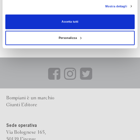
con installazione dei soli cookie tecnici. Selezionando “Accetta tutti” presti il tuo
Mostra dettagli
consenso alla profilazione che potrai revocare in ogni momento
Revoca
Accetta tutti
Personalizza
Bompiani è un marchio
Giunti Editore
Sede operativa
Via Bolognese 165,
50139 Firenze