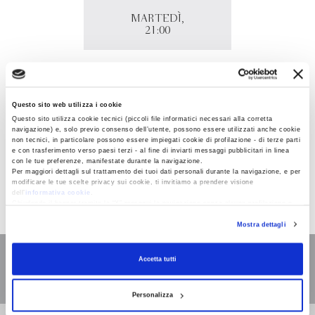
MARTEDÌ,
21:00
Casa cantoniera di Casina, Casina
Via Roma 13
Questo sito web utilizza i cookie
42034 - Casina (RE)
Questo sito utilizza cookie tecnici (piccoli file informatici necessari alla corretta
navigazione) e, solo previo consenso dell’utente, possono essere utilizzati anche cookie
non tecnici, in particolare possono essere impiegati cookie di profilazione - di terze parti
Nando dalla Chiesa presenta il suo libro "Per fortuna
e con trasferimento verso paesi terzi - al fine di inviarti messaggi pubblicitari in linea
faccio il prof" in occasione della rassegna "Martedì alla
con le tue preferenze, manifestate durante la navigazione.
Per maggiori dettagli sul trattamento dei tuoi dati personali durante la navigazione, e per
Cantoniera".
modificare le tue scelte privacy sui cookie, ti invitiamo a prendere visione
dell’
informativa cookie
.
Chiudendo il banner tramite la “X” prosegui la navigazione senza alcuna profilazione e
con installazione dei soli cookie tecnici. Selezionando “Accetta tutti” presti il tuo
Mostra dettagli
consenso alla profilazione che potrai revocare in ogni momento
Revoca
Accetta tutti
Personalizza