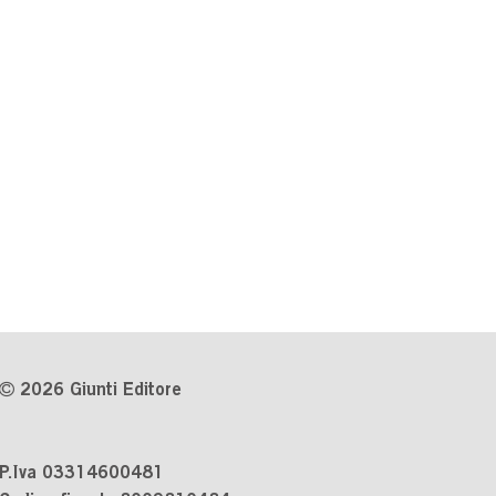
2026 Giunti Editore
P.Iva 03314600481