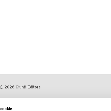
2026 Giunti Editore
P.Iva 03314600481
 cookie