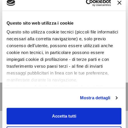
GIOVEDÌ,
19:00
Questo sito web utilizza i cookie
Questo sito utilizza cookie tecnici (piccoli file informatici
Libreria Ubik Jesi, Jesi
necessari alla corretta navigazione) e, solo previo
Via Antonio Gramsci 3
consenso dell’utente, possono essere utilizzati anche
60035 - Jesi (AN)
cookie non tecnici, in particolare possono essere
impiegati cookie di profilazione - di terze parti e con
Monica Acito presenta a Jesi "Uvaspina"
trasferimento verso paesi terzi - al fine di inviarti
messaggi pubblicitari in linea con le tue preferenze,
manifestate durante la navigazione.
Per maggiori dettagli sul trattamento dei tuoi dati
personali durante la navigazione, e per modificare le tue
Mostra dettagli
scelte privacy sui cookie, ti invitiamo a prendere visione
dell’
informativa cookie
.
Chiudendo il banner tramite la “X” prosegui la
Accetta tutti
Bompiani è un marchio
navigazione senza alcuna profilazione e con installazione
Giunti Editore
dei soli cookie tecnici. Selezionando “Accetta tutti” presti