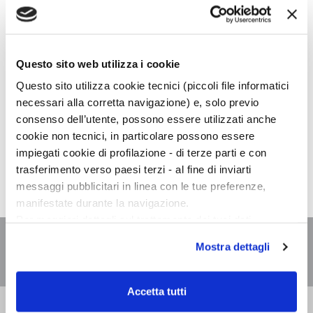
LUNEDÌ,
17:00
Questo sito web utilizza i cookie
Questo sito utilizza cookie tecnici (piccoli file informatici
Centro Commerciale Le Bolle, Libreria Giunti al Punto,
Eboli
necessari alla corretta navigazione) e, solo previo
Via Serracapilli
consenso dell’utente, possono essere utilizzati anche
84025 - Eboli (SA)
cookie non tecnici, in particolare possono essere
impiegati cookie di profilazione - di terze parti e con
Monica Acito presenta a Eboli (SA) "Uvaspina"
trasferimento verso paesi terzi - al fine di inviarti
messaggi pubblicitari in linea con le tue preferenze,
manifestate durante la navigazione.
Per maggiori dettagli sul trattamento dei tuoi dati
personali durante la navigazione, e per modificare le tue
Mostra dettagli
scelte privacy sui cookie, ti invitiamo a prendere visione
dell’
informativa cookie
.
Chiudendo il banner tramite la “X” prosegui la
Accetta tutti
navigazione senza alcuna profilazione e con installazione
Bompiani è un marchio