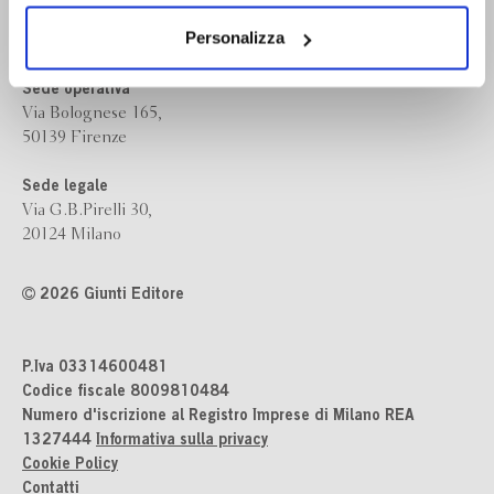
dei soli cookie tecnici. Selezionando “Accetta tutti” presti
Giunti Editore
il tuo consenso alla profilazione che potrai revocare in
Personalizza
ogni momento
Revoca
Sede operativa
Via Bolognese 165,
50139 Firenze
Sede legale
Via G.B.Pirelli 30,
20124 Milano
2026 Giunti Editore
P.Iva 03314600481
Codice fiscale 8009810484
Numero d'iscrizione al Registro Imprese di Milano REA
1327444
Informativa sulla privacy
Cookie Policy
Contatti