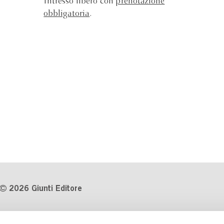
Intresso libero con
prenotazione
obbligatoria
.
2026 Giunti Editore