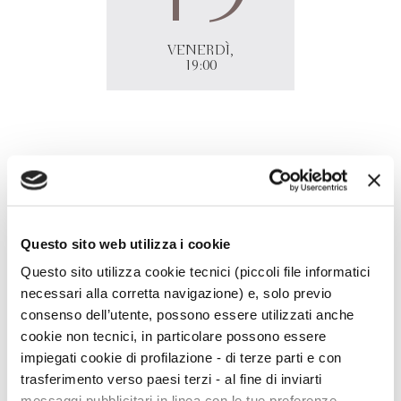
VENERDÌ,
19:00
Loredana Lipperini
presenta online
La notte si avvicina
in
diretta
Facebook
Libreria Primo Moroni, Pescara.
Interviene Maristella Lippolis.
Questo sito web utilizza i cookie
Questo sito utilizza cookie tecnici (piccoli file informatici
necessari alla corretta navigazione) e, solo previo
consenso dell’utente, possono essere utilizzati anche
cookie non tecnici, in particolare possono essere
impiegati cookie di profilazione - di terze parti e con
trasferimento verso paesi terzi - al fine di inviarti
messaggi pubblicitari in linea con le tue preferenze,