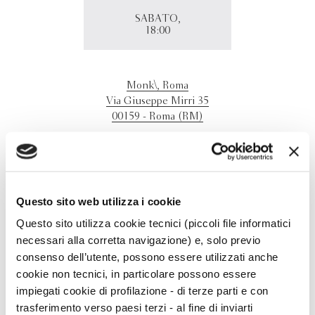
SABATO,
18:00
Monk\, Roma
Via Giuseppe Mirri 35
00159 - Roma (RM)
Loredana Lipperini
presenta
La notte si avvicina
al Monk
di Roma nell'ambito della Festa della Filosofia. Per
biglietti https://tlon.it/evento/festa-della-filosofia-
2021/2021-06-04/
Questo sito web utilizza i cookie
Questo sito utilizza cookie tecnici (piccoli file informatici
necessari alla corretta navigazione) e, solo previo
consenso dell’utente, possono essere utilizzati anche
cookie non tecnici, in particolare possono essere
impiegati cookie di profilazione - di terze parti e con
trasferimento verso paesi terzi - al fine di inviarti