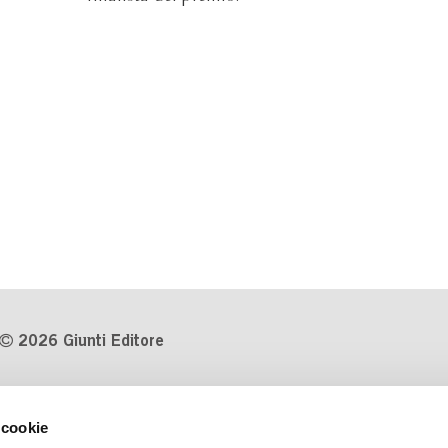
2026 Giunti Editore
P.Iva 03314600481
 cookie
Codice fiscale 8009810484