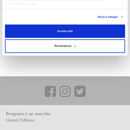
dell’
informativa cookie
.
Chiudendo il banner tramite la “X” prosegui la navigazione senza alcuna profilazione e
con installazione dei soli cookie tecnici. Selezionando “Accetta tutti” presti il tuo
Mostra dettagli
consenso alla profilazione che potrai revocare in ogni momento
Revoca
Accetta tutti
Personalizza
Bompiani è un marchio
Giunti Editore