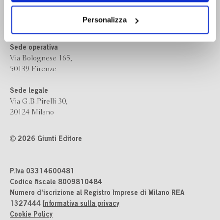
Bompiani è un marchio
dei soli cookie tecnici. Selezionando “Accetta tutti” presti
Giunti Editore
il tuo consenso alla profilazione che potrai revocare in
Personalizza
ogni momento
Revoca
Sede operativa
Via Bolognese 165,
50139 Firenze
Sede legale
Via G.B.Pirelli 30,
20124 Milano
2026 Giunti Editore
P.Iva 03314600481
Codice fiscale 8009810484
Numero d'iscrizione al Registro Imprese di Milano REA
1327444
Informativa sulla privacy
Cookie Policy