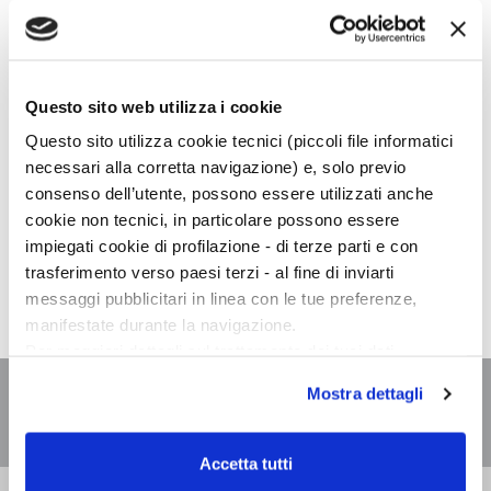
19
VENERDÌ,
Questo sito web utilizza i cookie
19:00
Questo sito utilizza cookie tecnici (piccoli file informatici
necessari alla corretta navigazione) e, solo previo
consenso dell’utente, possono essere utilizzati anche
cookie non tecnici, in particolare possono essere
impiegati cookie di profilazione - di terze parti e con
Giulia Caminito
presenta online
L'acqua del lago non è
mai dolce
in diretta
Facebook
Libreria Tralerighe.
trasferimento verso paesi terzi - al fine di inviarti
messaggi pubblicitari in linea con le tue preferenze,
manifestate durante la navigazione.
Per maggiori dettagli sul trattamento dei tuoi dati
personali durante la navigazione, e per modificare le tue
Mostra dettagli
scelte privacy sui cookie, ti invitiamo a prendere visione
dell’
informativa cookie
.
Chiudendo il banner tramite la “X” prosegui la
Accetta tutti
navigazione senza alcuna profilazione e con installazione