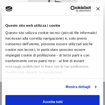
25
GIOVEDÌ,
17:00
Questo sito web utilizza i cookie
Questo sito utilizza cookie tecnici (piccoli file informatici
necessari alla corretta navigazione) e, solo previo
consenso dell’utente, possono essere utilizzati anche
cookie non tecnici, in particolare possono essere
Giulia Caminito
presenta online
L'acqua del lago non è
impiegati cookie di profilazione - di terze parti e con
mai dolce
in diretta
Facebook
Libraccio Firenze. Con
trasferimento verso paesi terzi - al fine di inviarti
Alessandro Raveggi
.
messaggi pubblicitari in linea con le tue preferenze,
manifestate durante la navigazione.
Per maggiori dettagli sul trattamento dei tuoi dati
personali durante la navigazione, e per modificare le tue
Mostra dettagli
scelte privacy sui cookie, ti invitiamo a prendere visione
dell’
informativa cookie
.
Chiudendo il banner tramite la “X” prosegui la
Accetta tutti