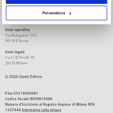
navigazione senza alcuna profilazione e con installazione
dei soli cookie tecnici. Selezionando “Accetta tutti” presti
Bompiani è un marchio
il tuo consenso alla profilazione che potrai revocare in
Personalizza
Giunti Editore
ogni momento
Revoca
Sede operativa
Via Bolognese 165,
50139 Firenze
Sede legale
Via G.B.Pirelli 30,
20124 Milano
2026 Giunti Editore
P.Iva 03314600481
Codice fiscale 8009810484
Numero d'iscrizione al Registro Imprese di Milano REA
1327444
Informativa sulla privacy