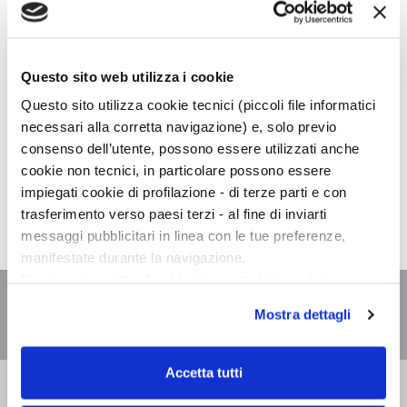
LUNEDÌ,
21:00
Questo sito web utilizza i cookie
Questo sito utilizza cookie tecnici (piccoli file informatici
necessari alla corretta navigazione) e, solo previo
consenso dell’utente, possono essere utilizzati anche
cookie non tecnici, in particolare possono essere
Giulia Caminito
presenta online
L'acqua del lago non è
impiegati cookie di profilazione - di terze parti e con
mai dolce
in diretta Facebook Libreria La Storia.
trasferimento verso paesi terzi - al fine di inviarti
messaggi pubblicitari in linea con le tue preferenze,
manifestate durante la navigazione.
Per maggiori dettagli sul trattamento dei tuoi dati
personali durante la navigazione, e per modificare le tue
Mostra dettagli
scelte privacy sui cookie, ti invitiamo a prendere visione
dell’
informativa cookie
.
Chiudendo il banner tramite la “X” prosegui la
Accetta tutti
navigazione senza alcuna profilazione e con installazione
Bompiani è un marchio