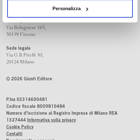
Giunti Editore
dei soli cookie tecnici. Selezionando “Accetta tutti” presti
il tuo consenso alla profilazione che potrai revocare in
Personalizza
ogni momento
Revoca
Sede operativa
Via Bolognese 165,
50139 Firenze
Sede legale
Via G.B.Pirelli 30,
20124 Milano
2026 Giunti Editore
P.Iva 03314600481
Codice fiscale 8009810484
Numero d'iscrizione al Registro Imprese di Milano REA
1327444
Informativa sulla privacy
Cookie Policy
Contatti