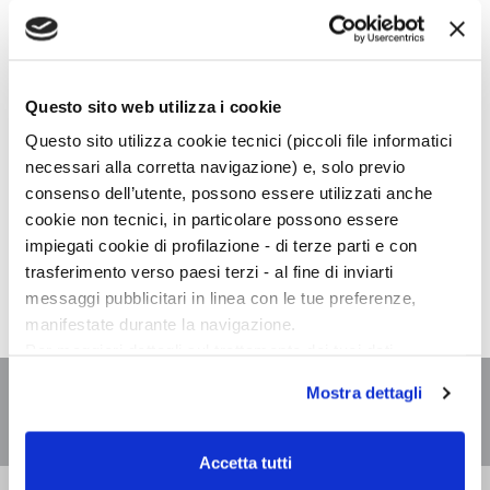
21
MERCOLEDÌ,
Questo sito web utilizza i cookie
19:00
Questo sito utilizza cookie tecnici (piccoli file informatici
necessari alla corretta navigazione) e, solo previo
consenso dell’utente, possono essere utilizzati anche
cookie non tecnici, in particolare possono essere
impiegati cookie di profilazione - di terze parti e con
Giulia Caminito
presenta online
L'acqua del lago non è
mai dolce
in diretta
Facebook
Libreria Colibrì, Milano.
trasferimento verso paesi terzi - al fine di inviarti
messaggi pubblicitari in linea con le tue preferenze,
manifestate durante la navigazione.
Per maggiori dettagli sul trattamento dei tuoi dati
personali durante la navigazione, e per modificare le tue
Mostra dettagli
scelte privacy sui cookie, ti invitiamo a prendere visione
dell’
informativa cookie
.
Chiudendo il banner tramite la “X” prosegui la
Accetta tutti
navigazione senza alcuna profilazione e con installazione