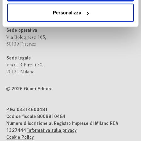
Bompiani è un marchio
dei soli cookie tecnici. Selezionando “Accetta tutti” presti
Giunti Editore
il tuo consenso alla profilazione che potrai revocare in
Personalizza
ogni momento
Revoca
Sede operativa
Via Bolognese 165,
50139 Firenze
Sede legale
Via G.B.Pirelli 30,
20124 Milano
2026 Giunti Editore
P.Iva 03314600481
Codice fiscale 8009810484
Numero d'iscrizione al Registro Imprese di Milano REA
1327444
Informativa sulla privacy
Cookie Policy