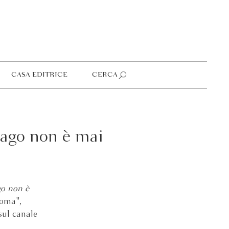
CASA EDITRICE
CERCA
lago non è mai
go non è
Roma",
sul canale