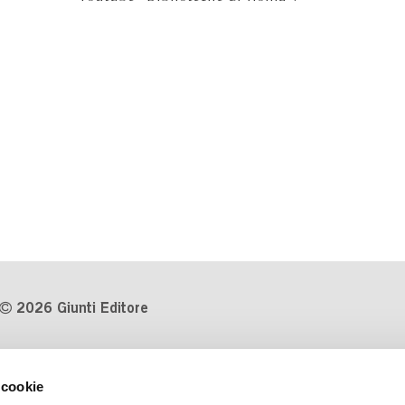
2026 Giunti Editore
P.Iva 03314600481
 cookie
Codice fiscale 8009810484