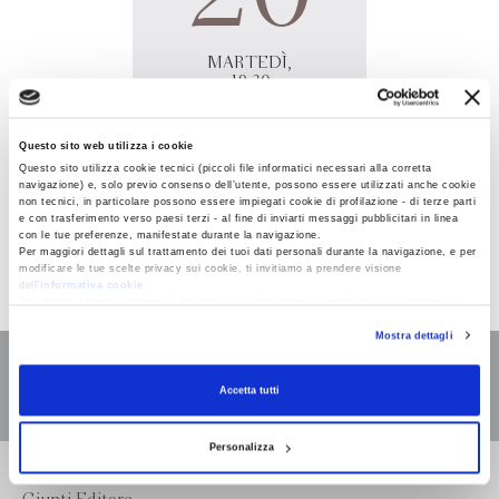
MARTEDÌ,
19:30
Questo sito web utilizza i cookie
Questo sito utilizza cookie tecnici (piccoli file informatici necessari alla corretta
navigazione) e, solo previo consenso dell’utente, possono essere utilizzati anche cookie
non tecnici, in particolare possono essere impiegati cookie di profilazione - di terze parti
Gaia Manzini
presenta online
Nessuna parola dice di noi
in
e con trasferimento verso paesi terzi - al fine di inviarti messaggi pubblicitari in linea
con le tue preferenze, manifestate durante la navigazione.
diretta
Facebook
Libreria Vicolo Stretto, Catania.
Per maggiori dettagli sul trattamento dei tuoi dati personali durante la navigazione, e per
modificare le tue scelte privacy sui cookie, ti invitiamo a prendere visione
dell’
informativa cookie
.
Chiudendo il banner tramite la “X” prosegui la navigazione senza alcuna profilazione e
con installazione dei soli cookie tecnici. Selezionando “Accetta tutti” presti il tuo
Mostra dettagli
consenso alla profilazione che potrai revocare in ogni momento
Revoca
Accetta tutti
Personalizza
Bompiani è un marchio