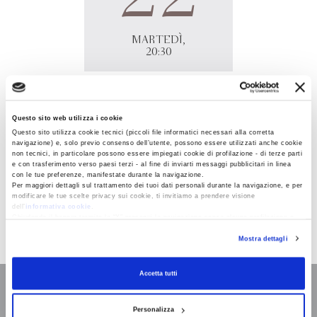
MARTEDÌ,
20:30
Comune di Besozzo, Besozzo
Questo sito web utilizza i cookie
Via Mazzini 2A
Questo sito utilizza cookie tecnici (piccoli file informatici necessari alla corretta
21023 - Besozzo (VA)
navigazione) e, solo previo consenso dell’utente, possono essere utilizzati anche cookie
non tecnici, in particolare possono essere impiegati cookie di profilazione - di terze parti
e con trasferimento verso paesi terzi - al fine di inviarti messaggi pubblicitari in linea
Gaia Manzini
presenta
Nessuna parola dice di noi
presso il
con le tue preferenze, manifestate durante la navigazione.
Comune di Besozzo (VA).
Per maggiori dettagli sul trattamento dei tuoi dati personali durante la navigazione, e per
modificare le tue scelte privacy sui cookie, ti invitiamo a prendere visione
dell’
informativa cookie
.
Chiudendo il banner tramite la “X” prosegui la navigazione senza alcuna profilazione e
con installazione dei soli cookie tecnici. Selezionando “Accetta tutti” presti il tuo
Mostra dettagli
consenso alla profilazione che potrai revocare in ogni momento
Revoca
Accetta tutti
Personalizza